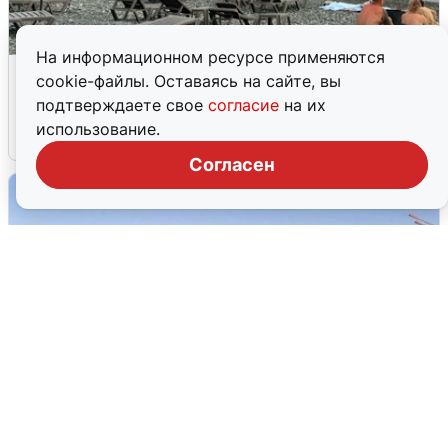
На информационном ресурсе применяются
Жители и туристы Сочи рассказали
cookie-файлы. Оставаясь на сайте, вы
об атаке БПЛА 5 августа
подтверждаете свое
согласие
на их
использование.
5 августа
0
Согласен